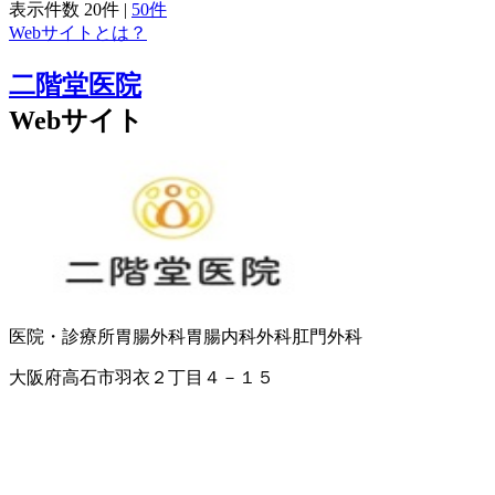
表示件数
20件
|
50件
Webサイトとは？
二階堂医院
Webサイト
医院・診療所
胃腸外科
胃腸内科
外科
肛門外科
大阪府高石市羽衣２丁目４－１５