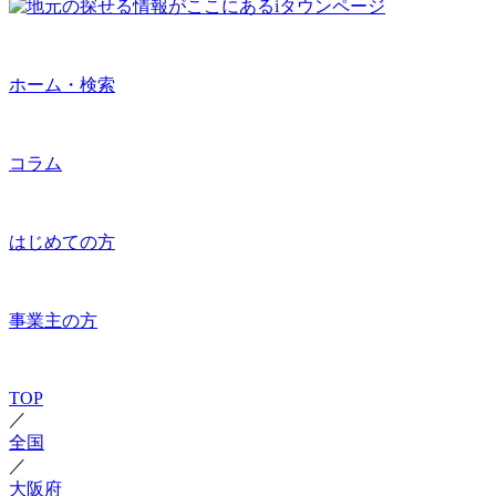
ホーム・検索
コラム
はじめての方
事業主の方
TOP
／
全国
／
大阪府