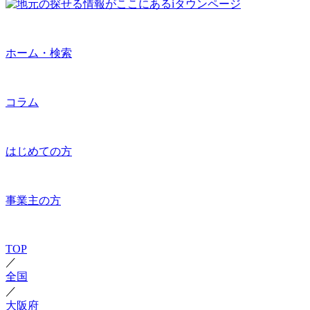
ホーム・検索
コラム
はじめての方
事業主の方
TOP
／
全国
／
大阪府