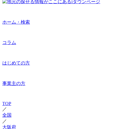
ホーム・検索
コラム
はじめての方
事業主の方
TOP
／
全国
／
大阪府