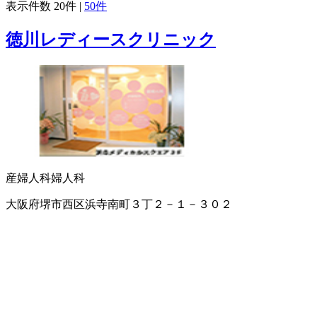
表示件数
20件
|
50件
徳川レディースクリニック
産婦人科
婦人科
大阪府堺市西区浜寺南町３丁２－１－３０２