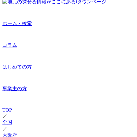
ホーム・検索
コラム
はじめての方
事業主の方
TOP
／
全国
／
大阪府