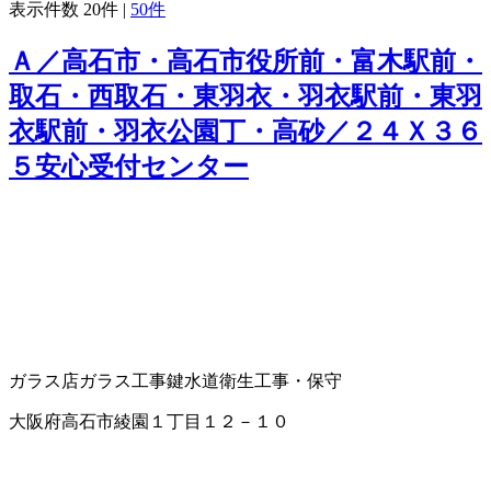
表示件数
20件
|
50件
Ａ／高石市・高石市役所前・富木駅前・
取石・西取石・東羽衣・羽衣駅前・東羽
衣駅前・羽衣公園丁・高砂／２４Ｘ３６
５安心受付センター
ガラス店
ガラス工事
鍵
水道衛生工事・保守
大阪府高石市綾園１丁目１２－１０