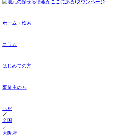
ホーム・検索
コラム
はじめての方
事業主の方
TOP
／
全国
／
大阪府