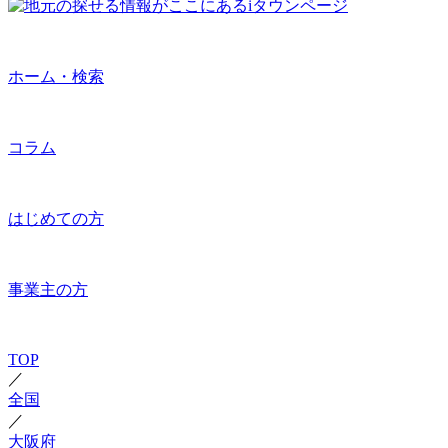
ホーム・検索
コラム
はじめての方
事業主の方
TOP
／
全国
／
大阪府