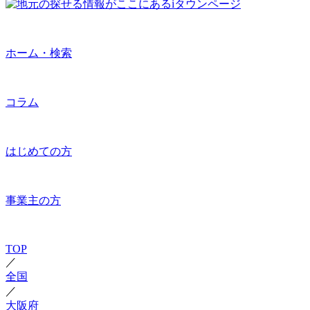
ホーム・検索
コラム
はじめての方
事業主の方
TOP
／
全国
／
大阪府