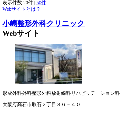
表示件数
20件
|
50件
Webサイトとは？
小嶋整形外科クリニック
Webサイト
形成外科
外科
整形外科
放射線科
リハビリテーション科
大阪府高石市取石２丁目３６－４０