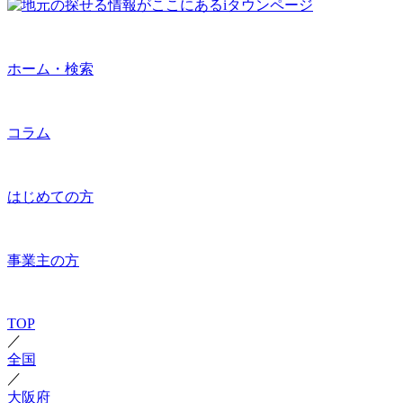
ホーム・検索
コラム
はじめての方
事業主の方
TOP
／
全国
／
大阪府