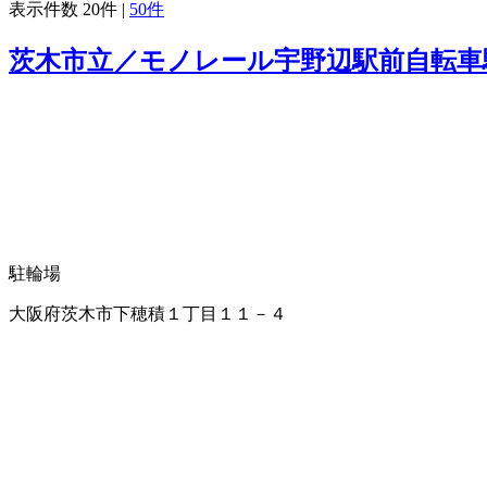
表示件数
20件
|
50件
茨木市立／モノレール宇野辺駅前自転車
駐輪場
大阪府茨木市下穂積１丁目１１－４