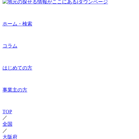
ホーム・検索
コラム
はじめての方
事業主の方
TOP
／
全国
／
大阪府