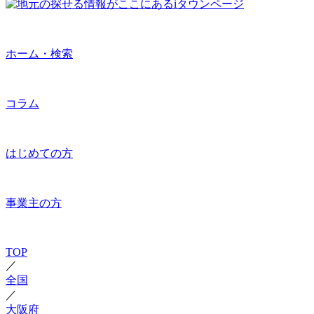
ホーム・検索
コラム
はじめての方
事業主の方
TOP
／
全国
／
大阪府