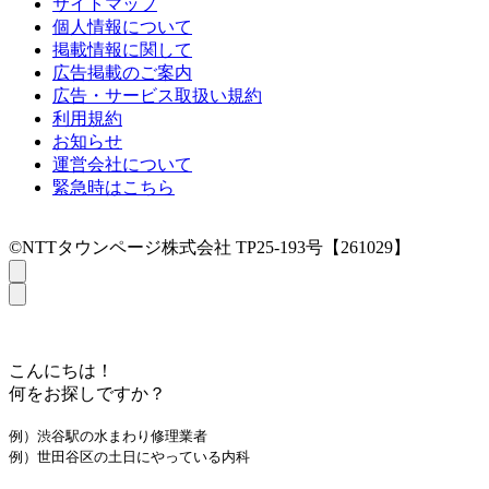
サイトマップ
個人情報について
掲載情報に関して
広告掲載のご案内
広告・サービス取扱い規約
利用規約
お知らせ
運営会社について
緊急時はこちら
©NTTタウンページ株式会社 TP25-193号【261029】
こんにちは！
何をお探しですか？
例）渋谷駅の水まわり修理業者
例）世田谷区の土日にやっている内科