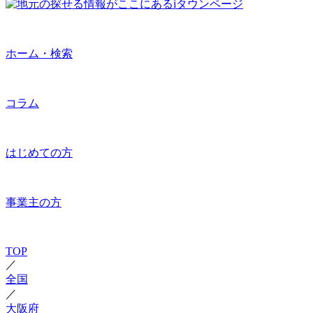
ホーム・検索
コラム
はじめての方
事業主の方
TOP
／
全国
／
大阪府