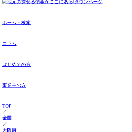
ホーム・検索
コラム
はじめての方
事業主の方
TOP
／
全国
／
大阪府