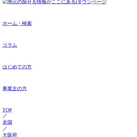
ホーム・検索
コラム
はじめての方
事業主の方
TOP
／
全国
／
大阪府