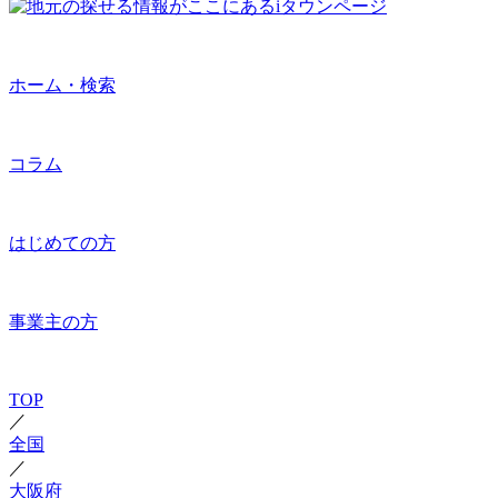
ホーム・検索
コラム
はじめての方
事業主の方
TOP
／
全国
／
大阪府