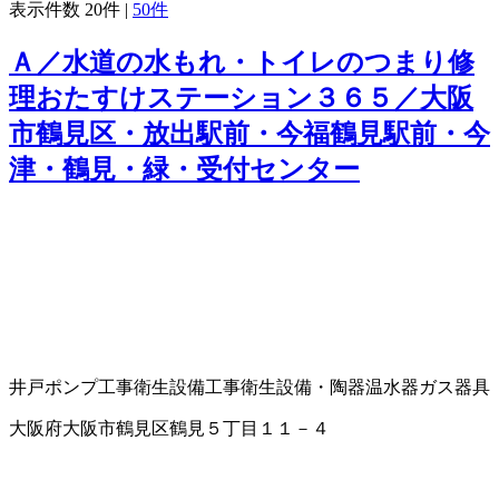
表示件数
20件
|
50件
Ａ／水道の水もれ・トイレのつまり修
理おたすけステーション３６５／大阪
市鶴見区・放出駅前・今福鶴見駅前・今
津・鶴見・緑・受付センター
井戸ポンプ工事
衛生設備工事
衛生設備・陶器
温水器
ガス器具
大阪府大阪市鶴見区鶴見５丁目１１－４