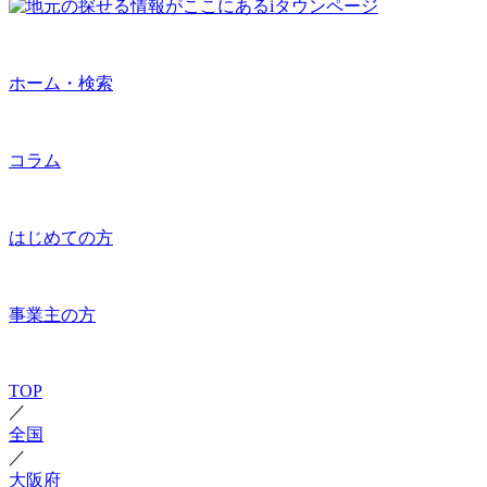
ホーム・検索
コラム
はじめての方
事業主の方
TOP
／
全国
／
大阪府