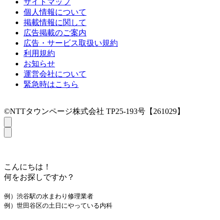
サイトマップ
個人情報について
掲載情報に関して
広告掲載のご案内
広告・サービス取扱い規約
利用規約
お知らせ
運営会社について
緊急時はこちら
©NTTタウンページ株式会社 TP25-193号【261029】
こんにちは！
何をお探しですか？
例）渋谷駅の水まわり修理業者
例）世田谷区の土日にやっている内科