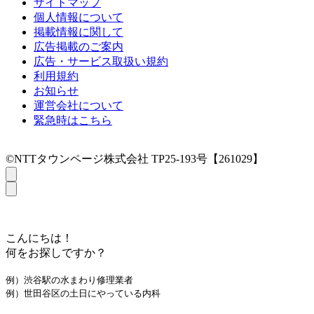
サイトマップ
個人情報について
掲載情報に関して
広告掲載のご案内
広告・サービス取扱い規約
利用規約
お知らせ
運営会社について
緊急時はこちら
©NTTタウンページ株式会社 TP25-193号【261029】
こんにちは！
何をお探しですか？
例）渋谷駅の水まわり修理業者
例）世田谷区の土日にやっている内科