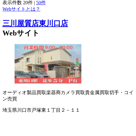
表示件数
20件
|
50件
Webサイトとは？
三川屋質店東川口店
Webサイト
オーディオ製品買取
楽器商
カメラ買取
貴金属買取
切手・コイ
ン売買
埼玉県川口市戸塚東１丁目２－１１