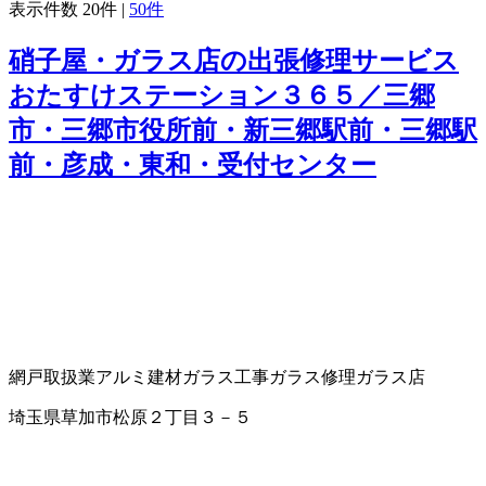
表示件数
20件
|
50件
硝子屋・ガラス店の出張修理サービス
おたすけステーション３６５／三郷
市・三郷市役所前・新三郷駅前・三郷駅
前・彦成・東和・受付センター
網戸取扱業
アルミ建材
ガラス工事
ガラス修理
ガラス店
埼玉県草加市松原２丁目３－５