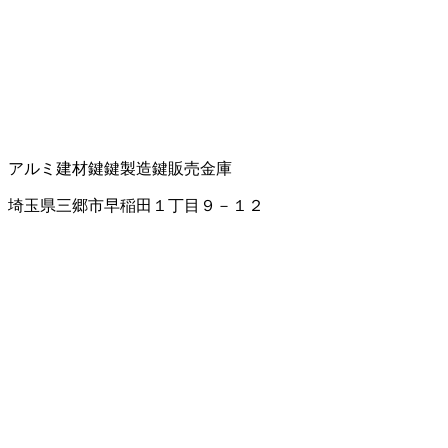
アルミ建材
鍵
鍵製造
鍵販売
金庫
埼玉県三郷市早稲田１丁目９－１２