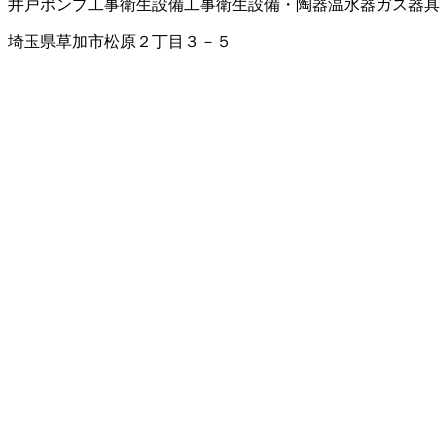
井戸ポンプ工事
衛生設備工事
衛生設備・陶器
温水器
ガス器具
埼玉県草加市松原２丁目３－５