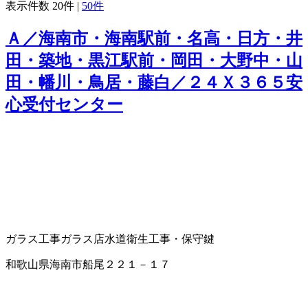
表示件数
20件
|
50件
Ａ／海南市・海南駅前・名高・日方・井
田・築地・黒江駅前・岡田・大野中・山
田・幡川・鳥居・藤白／２４Ｘ３６５安
心受付センター
ガラス工事
ガラス店
水道衛生工事・保守
鍵
和歌山県海南市船尾２２１－１７