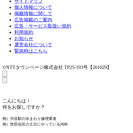
サイトマップ
個人情報について
掲載情報に関して
広告掲載のご案内
広告・サービス取扱い規約
利用規約
お知らせ
運営会社について
緊急時はこちら
©NTTタウンページ株式会社 TP25-193号【261029】
こんにちは！
何をお探しですか？
例）渋谷駅の水まわり修理業者
例）世田谷区の土日にやっている内科