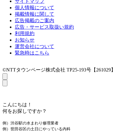
サイトマップ
個人情報について
掲載情報に関して
広告掲載のご案内
広告・サービス取扱い規約
利用規約
お知らせ
運営会社について
緊急時はこちら
©NTTタウンページ株式会社 TP25-193号【261029】
こんにちは！
何をお探しですか？
例）渋谷駅の水まわり修理業者
例）世田谷区の土日にやっている内科