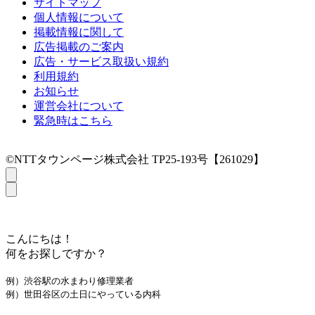
サイトマップ
個人情報について
掲載情報に関して
広告掲載のご案内
広告・サービス取扱い規約
利用規約
お知らせ
運営会社について
緊急時はこちら
©NTTタウンページ株式会社 TP25-193号【261029】
こんにちは！
何をお探しですか？
例）渋谷駅の水まわり修理業者
例）世田谷区の土日にやっている内科