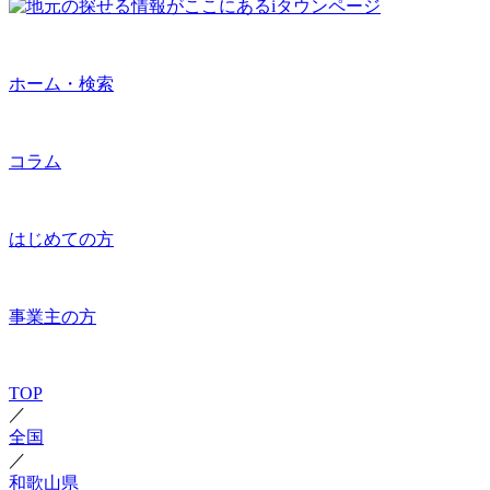
ホーム・検索
コラム
はじめての方
事業主の方
TOP
／
全国
／
和歌山県