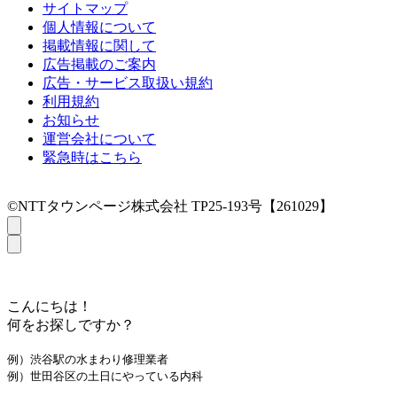
サイトマップ
個人情報について
掲載情報に関して
広告掲載のご案内
広告・サービス取扱い規約
利用規約
お知らせ
運営会社について
緊急時はこちら
©NTTタウンページ株式会社 TP25-193号【261029】
こんにちは！
何をお探しですか？
例）渋谷駅の水まわり修理業者
例）世田谷区の土日にやっている内科