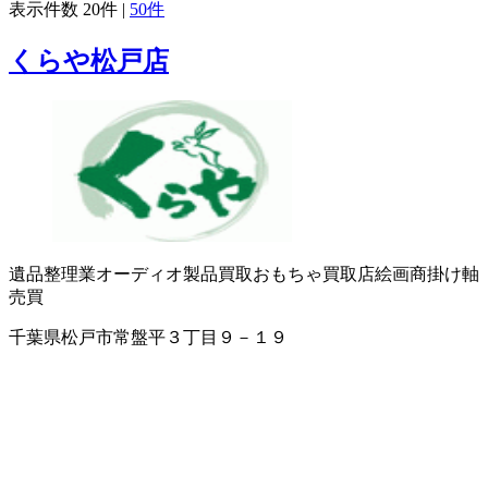
表示件数
20件
|
50件
くらや松戸店
遺品整理業
オーディオ製品買取
おもちゃ買取店
絵画商
掛け軸
売買
千葉県松戸市常盤平３丁目９－１９