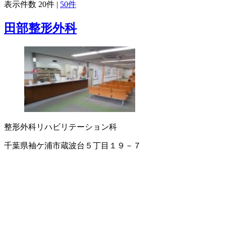
表示件数
20件
|
50件
田部整形外科
整形外科
リハビリテーション科
千葉県袖ケ浦市蔵波台５丁目１９－７