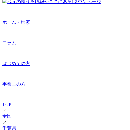
ホーム・検索
コラム
はじめての方
事業主の方
TOP
／
全国
／
千葉県