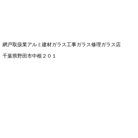
網戸取扱業
アルミ建材
ガラス工事
ガラス修理
ガラス店
千葉県野田市中根２０１