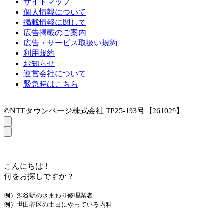
サイトマップ
個人情報について
掲載情報に関して
広告掲載のご案内
広告・サービス取扱い規約
利用規約
お知らせ
運営会社について
緊急時はこちら
©NTTタウンページ株式会社 TP25-193号【261029】
こんにちは！
何をお探しですか？
例）渋谷駅の水まわり修理業者
例）世田谷区の土日にやっている内科