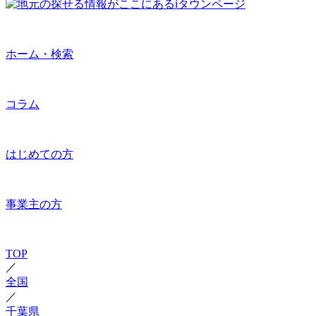
ホーム・検索
コラム
はじめての方
事業主の方
TOP
／
全国
／
千葉県