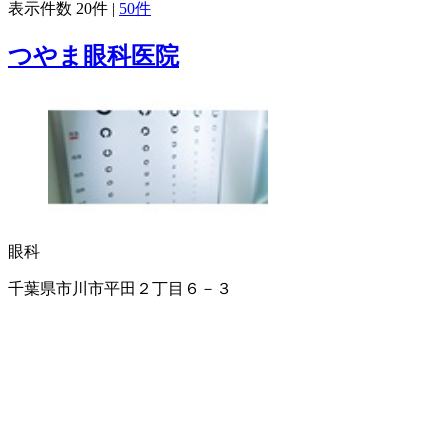
表示件数
20件
|
50件
つやま眼科医院
眼科
千葉県市川市平田２丁目６－３