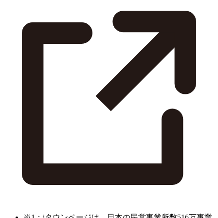
※1：iタウンページは、日本の民営事業所数516万事業