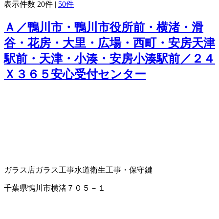
表示件数
20件
|
50件
Ａ／鴨川市・鴨川市役所前・横渚・滑
谷・花房・大里・広場・西町・安房天津
駅前・天津・小湊・安房小湊駅前／２４
Ｘ３６５安心受付センター
ガラス店
ガラス工事
水道衛生工事・保守
鍵
千葉県鴨川市横渚７０５－１