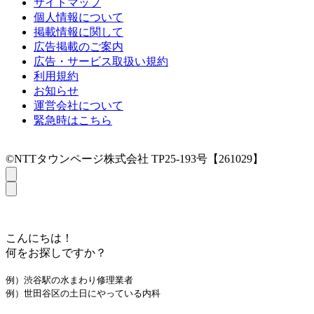
サイトマップ
個人情報について
掲載情報に関して
広告掲載のご案内
広告・サービス取扱い規約
利用規約
お知らせ
運営会社について
緊急時はこちら
©NTTタウンページ株式会社 TP25-193号【261029】
こんにちは！
何をお探しですか？
例）渋谷駅の水まわり修理業者
例）世田谷区の土日にやっている内科