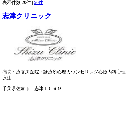
表示件数
20件
|
50件
志津クリニック
病院・療養所
医院・診療所
心理カウンセリング
心療内科
心理
療法
千葉県佐倉市上志津１６６９