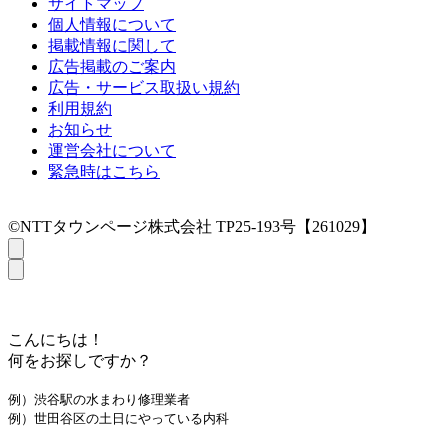
サイトマップ
個人情報について
掲載情報に関して
広告掲載のご案内
広告・サービス取扱い規約
利用規約
お知らせ
運営会社について
緊急時はこちら
©NTTタウンページ株式会社 TP25-193号【261029】
こんにちは！
何をお探しですか？
例）渋谷駅の水まわり修理業者
例）世田谷区の土日にやっている内科