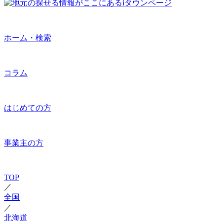
ホーム・検索
コラム
はじめての方
事業主の方
TOP
／
全国
／
北海道