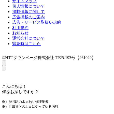
サイトマップ
個人情報について
掲載情報に関して
広告掲載のご案内
広告・サービス取扱い規約
利用規約
お知らせ
運営会社について
緊急時はこちら
©NTTタウンページ株式会社 TP25-193号【261029】
こんにちは！
何をお探しですか？
例）渋谷駅の水まわり修理業者
例）世田谷区の土日にやっている内科