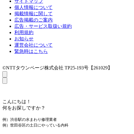
サイトマップ
個人情報について
掲載情報に関して
広告掲載のご案内
広告・サービス取扱い規約
利用規約
お知らせ
運営会社について
緊急時はこちら
©NTTタウンページ株式会社 TP25-193号【261029】
こんにちは！
何をお探しですか？
例）渋谷駅の水まわり修理業者
例）世田谷区の土日にやっている内科