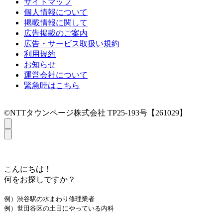
サイトマップ
個人情報について
掲載情報に関して
広告掲載のご案内
広告・サービス取扱い規約
利用規約
お知らせ
運営会社について
緊急時はこちら
©NTTタウンページ株式会社 TP25-193号【261029】
こんにちは！
何をお探しですか？
例）渋谷駅の水まわり修理業者
例）世田谷区の土日にやっている内科