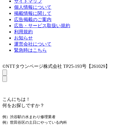
サイトマップ
個人情報について
掲載情報に関して
広告掲載のご案内
広告・サービス取扱い規約
利用規約
お知らせ
運営会社について
緊急時はこちら
©NTTタウンページ株式会社 TP25-193号【261029】
こんにちは！
何をお探しですか？
例）渋谷駅の水まわり修理業者
例）世田谷区の土日にやっている内科