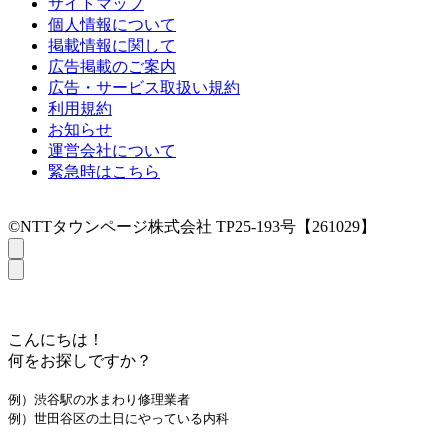
サイトマップ
個人情報について
掲載情報に関して
広告掲載のご案内
広告・サービス取扱い規約
利用規約
お知らせ
運営会社について
緊急時はこちら
©NTTタウンページ株式会社 TP25-193号【261029】
こんにちは！
何をお探しですか？
例）渋谷駅の水まわり修理業者
例）世田谷区の土日にやっている内科