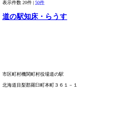
表示件数
20件
|
50件
道の駅知床・らうす
市区町村機関
町村役場
道の駅
北海道目梨郡羅臼町本町３６１－１