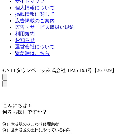
サイトマップ
個人情報について
掲載情報に関して
広告掲載のご案内
広告・サービス取扱い規約
利用規約
お知らせ
運営会社について
緊急時はこちら
©NTTタウンページ株式会社 TP25-193号【261029】
こんにちは！
何をお探しですか？
例）渋谷駅の水まわり修理業者
例）世田谷区の土日にやっている内科