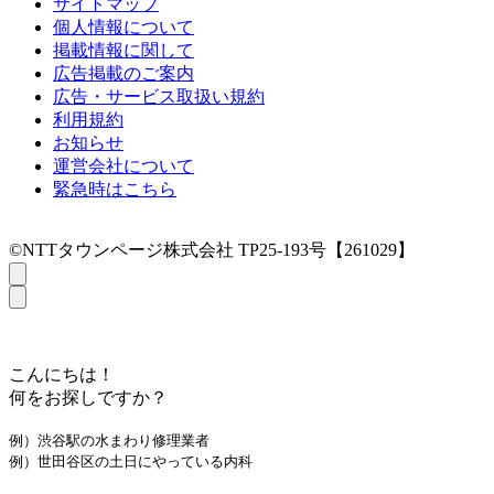
サイトマップ
個人情報について
掲載情報に関して
広告掲載のご案内
広告・サービス取扱い規約
利用規約
お知らせ
運営会社について
緊急時はこちら
©NTTタウンページ株式会社 TP25-193号【261029】
こんにちは！
何をお探しですか？
例）渋谷駅の水まわり修理業者
例）世田谷区の土日にやっている内科