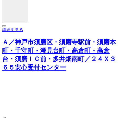
詳細を見る
Ａ／神戸市須磨区・須磨寺駅前・須磨本
町・千守町・潮見台町・高倉町・高倉
台・須磨ＩＣ前・多井畑南町／２４Ｘ３
６５安心受付センター