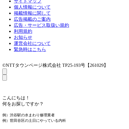
サイトマップ
個人情報について
掲載情報に関して
広告掲載のご案内
広告・サービス取扱い規約
利用規約
お知らせ
運営会社について
緊急時はこちら
©NTTタウンページ株式会社 TP25-193号【261029】
こんにちは！
何をお探しですか？
例）渋谷駅の水まわり修理業者
例）世田谷区の土日にやっている内科