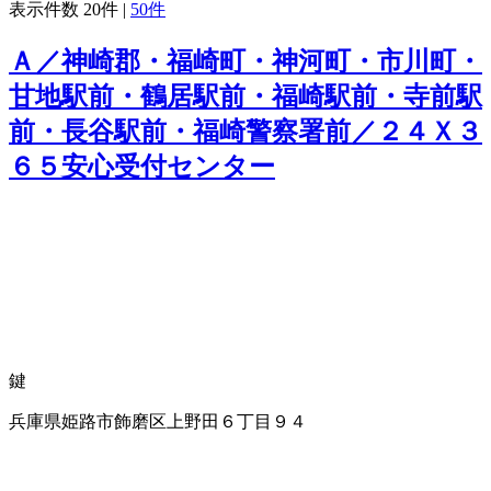
表示件数
20件
|
50件
Ａ／神崎郡・福崎町・神河町・市川町・
甘地駅前・鶴居駅前・福崎駅前・寺前駅
前・長谷駅前・福崎警察署前／２４Ｘ３
６５安心受付センター
鍵
兵庫県姫路市飾磨区上野田６丁目９４