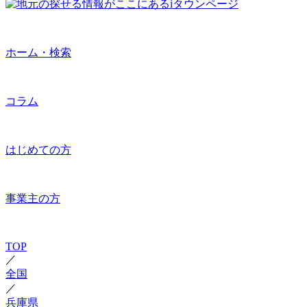
ホーム・検索
コラム
はじめての方
事業主の方
TOP
／
全国
／
兵庫県