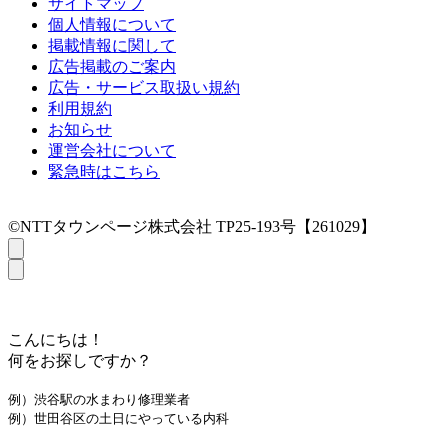
サイトマップ
個人情報について
掲載情報に関して
広告掲載のご案内
広告・サービス取扱い規約
利用規約
お知らせ
運営会社について
緊急時はこちら
©NTTタウンページ株式会社 TP25-193号【261029】
こんにちは！
何をお探しですか？
例）渋谷駅の水まわり修理業者
例）世田谷区の土日にやっている内科