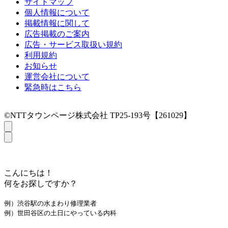
サイトマップ
個人情報について
掲載情報に関して
広告掲載のご案内
広告・サービス取扱い規約
利用規約
お知らせ
運営会社について
緊急時はこちら
©NTTタウンページ株式会社 TP25-193号【261029】
こんにちは！
何をお探しですか？
例）渋谷駅の水まわり修理業者
例）世田谷区の土日にやっている内科